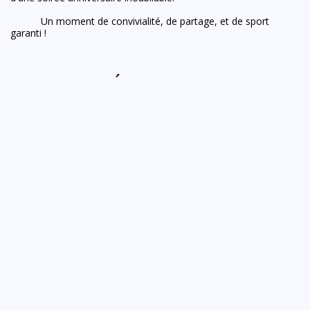
Un moment de convivialité, de partage, et de sport
garanti !
RÉGLEMENT
Réglement 
interne du 
TÉLÉCHARGER
Challenge
NOS SPONSORS