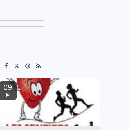
09
Jul